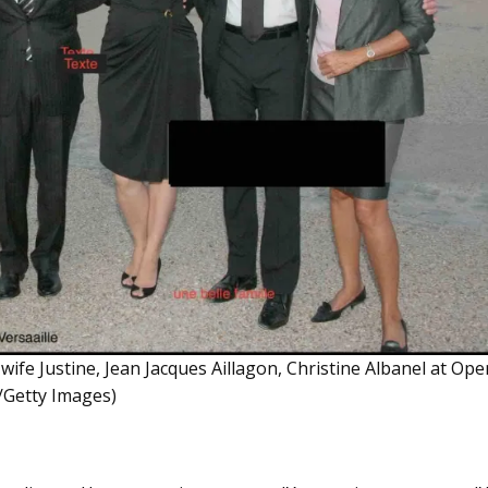
s wife Justine, Jean Jacques Aillagon, Christine Albanel at O
f/Getty Images)