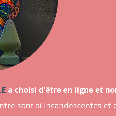
LE
a choisi d’être en ligne et n
ntre sont si incandescentes et c