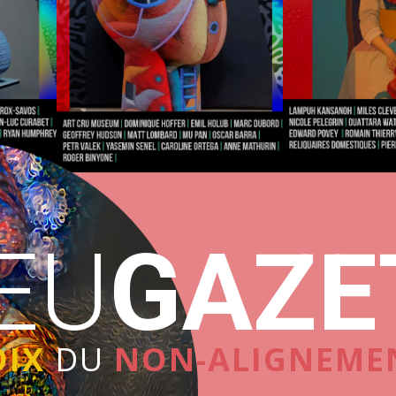
​EU
GAZE
OIX
DU
NON-ALIGNEME