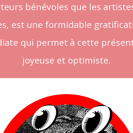
ateurs bénévoles que les artistes
, est une formidable gratificati
te qui permet à cette présent
joyeuse et optimiste.