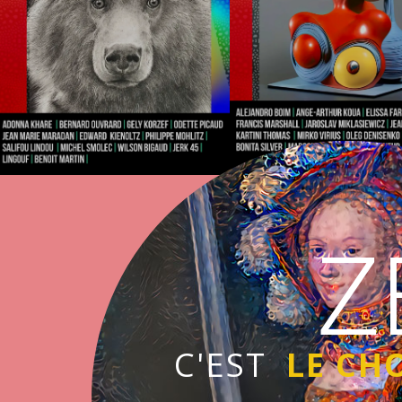
Z
C'EST
LE CH