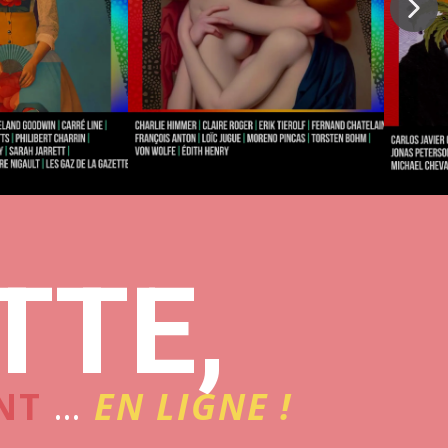
TTE,
NT
…
EN LIGNE !