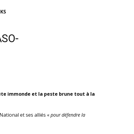
KS
ASO-
bête immonde et la peste brune tout à la
ational et ses alliés «
pour défendre la