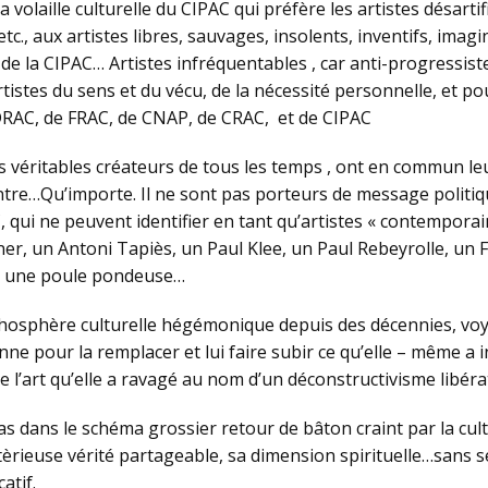
a volaille culturelle du CIPAC qui préfère les artistes désarti
c., aux artistes libres, sauvages, insolents, inventifs, imag
s de la CIPAC… Artistes infréquentables , car anti-progressi
tistes du sens et du vécu, de la nécessité personnelle, et
DRAC, de FRAC, de CNAP, de CRAC, et de CIPAC
véritables créateurs de tous les temps , ont en commun leur
tre…Qu’importe. Il ne sont pas porteurs de message politique
C, qui ne peuvent identifier en tant qu’artistes « contempor
ner, un Antoni Tapiès, un Paul Klee, un Paul Rebeyrolle, un 
 à une poule pondeuse…
osphère culturelle hégémonique depuis des décennies, voyan
nne pour la remplacer et lui faire subir ce qu’elle – même a
e l’art qu’elle a ravagé au nom d’un déconstructivisme libéra
as dans le schéma grossier retour de bâton craint par la cul
èrieuse vérité partageable, sa dimension spirituelle…sans se 
atif.