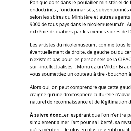
Panique donc dans le poulailler ministériel de l
endoctrinés , fonctionnarisés, subventionnés et
selon les sbires du Ministère et autres agent
9000 de tous pays dans le nicolemuseum.fr. Ar
extrême-drouatiers par les mêmes sbires de 
Les artistes du nicolemuseum , comme tous les 
éventuellement de droite, de gauche ou du cen
n’existent pas pour les personnels de la CIPA
sur -intellectualisés… Montrez un Viktor Brau
vous soumettiez un couteau à tire -bouchon
Alors oui, on peut comprendre que cette gauch
craigne qu’une droitosphère culturelle n’advie
naturel de reconnaissance et de légitimation d
À suivre donc
…en espérant que l’on n’entre p
simplement aimer l’art pour sa liberté, sa myst
qu’ils méritent de plus en plus ce gentil qualific