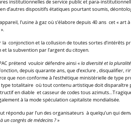
es institutionnelles de service public et para-institutionnel
ien d’autres dispositifs étatiques pourtant soumis, déontolo
l’appareil, l’usine à gaz où s’élabore depuis 40 ans cet « art à
».
la conjonction et la collusion de toutes sortes d’intérêts pr
 et la subvention par l’argent du citoyen.
IPAC prétend vouloir défendre ainsi «
la diversité et la plural
nction, depuis quarante ans, que d’exclure , disqualifier, rin
parce que non conforme à l’esthétique ministérielle de type 
type totalitaire où tout contenu artistique doit disparaîtr
tructif en diable et casseur de codes tous azimuts…Tragique
galement à la mode spéculation capitaliste mondialisée.
fut répondu par l’un des organisateurs à quelqu’un qui deman
 à un congrès de médecins ?
»