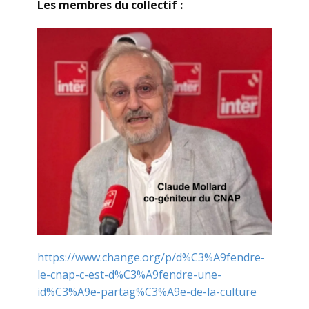
Les membres du collectif :
https://www.change.org/p/d%C3%A9fendre-
le-cnap-c-est-d%C3%A9fendre-une-
id%C3%A9e-partag%C3%A9e-de-la-culture