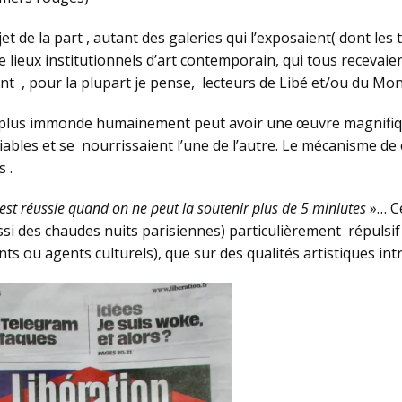
ujet de la part , autant des galeries qui l’exposaient( dont 
lieux institutionnels d’art contemporain, qui tous recevai
ient , pour la plupart je pense, lecteurs de Libé et/ou du M
e le plus immonde humainement peut avoir une œuvre magnifiq
ciables et se nourrissaient l’une de l’autre. Le mécanisme de
 .
t réussie quand on ne peut la soutenir plus de 5 miniutes
»… Ce
si des chaudes nuits parisiennes) particulièrement répulsif t
ts ou agents culturels), que sur des qualités artistiques int