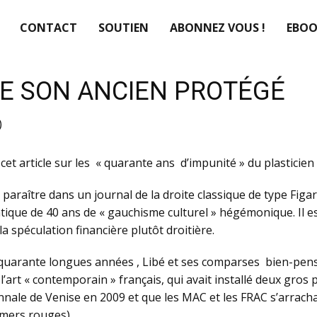
CONTACT
SOUTIEN
ABONNEZ VOUS !
EBOO
E SON ANCIEN PROTÉGÉ
)
cet article sur les « quarante ans d’impunité » du plasticie
paraître dans un journal de la droite classique de type Figar
que de 40 ans de « gauchisme culturel » hégémonique. Il es
la spéculation financière plutôt droitière.
quarante longues années , Libé et ses comparses bien-pensant
e l’art « contemporain » français, qui avait installé deux gros
ennale de Venise en 2009 et que les MAC et les FRAC s’arracha
hmers rouges)