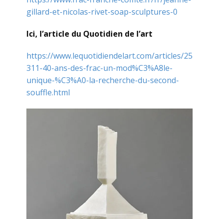
gillard-et-nicolas-rivet-soap-sculptures-0
Ici, l’article du Quotidien de l’art
https://www.lequotidiendelart.com/articles/25
311-40-ans-des-frac-un-mod%C3%A8le-
unique-%C3%A0-la-recherche-du-second-
souffle.html