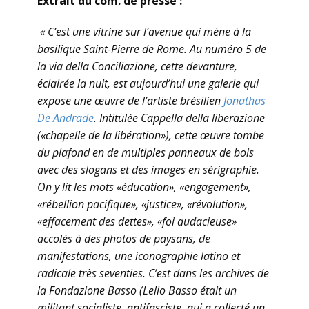
Extrait du com. de presse :
« C’est une vitrine sur l’avenue qui mène à la
basilique Saint-Pierre de Rome. Au numéro 5 de
la via della Conciliazione, cette devanture,
éclairée la nuit, est aujourd’hui une galerie qui
expose une œuvre de l’artiste brésilien
Jonathas
De Andrade
. Intitulée Cappella della liberazione
(«chapelle de la libération»), cette œuvre tombe
du plafond en de multiples panneaux de bois
avec des slogans et des images en sérigraphie.
On y lit les mots «éducation», «engagement»,
«rébellion pacifique», «justice», «révolution»,
«effacement des dettes», «foi audacieuse»
accolés à des photos de paysans, de
manifestations, une iconographie latino et
radicale très seventies. C’est dans les archives de
la Fondazione Basso (Lelio Basso était un
militant socialiste, antifasciste, qui a collecté un