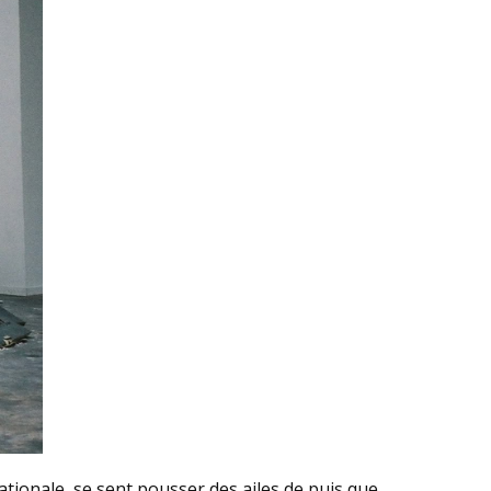
ationale, se sent pousser des ailes de puis que