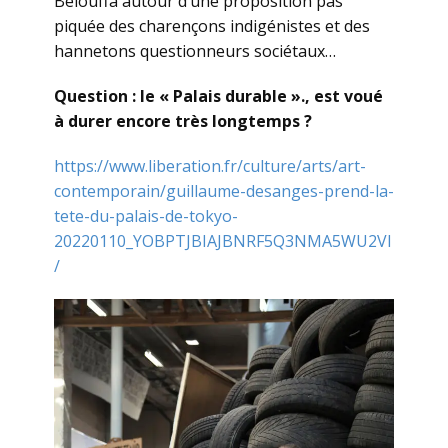
Belouffa autour d’une proposition pas
piquée des charençons indigénistes et des
hannetons questionneurs sociétaux…
Question : le « Palais durable »., est voué
à durer encore très longtemps ?
https://www.liberation.fr/culture/arts/art-
contemporain/guillaume-desanges-prend-la-
tete-du-palais-de-tokyo-
20220110_YOBPTJBIAJBNRF5Q3NMA5WU2VI
/