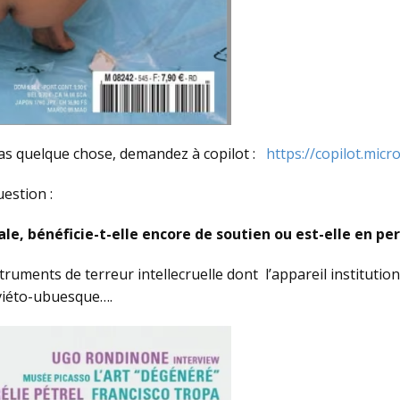
as quelque chose, demandez à copilot :
https://copilot.micr
uestion :
le, bénéficie-t-elle encore de soutien ou est-elle en pe
truments de terreur intellecruelle dont l’appareil institution
soviéto-ubuesque….