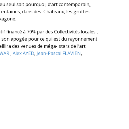
Dieu seul sait pourquoi, d’art contemporain,,
centaines, dans des Châteaux, les grottes
exagone.
if financé à 70% par des Collectivités locales ,
me son apogée pour ce qui est du rayonnement
eillira des venues de méga- stars de l’art
EWAR
,
Alex AYED
,
Jean-Pascal FLAVIEN
,