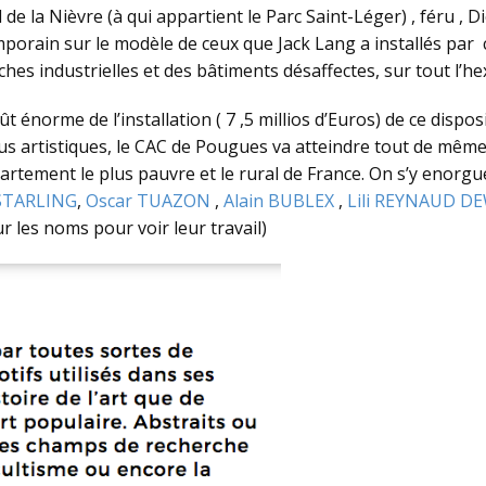
 de la Nièvre (à qui appartient le Parc Saint-Léger) , féru , 
porain sur le modèle de ceux que Jack Lang a installés par 
ches industrielles et des bâtiments désaffectes, sur tout l’h
norme de l’installation ( 7 ,5 millios d’Euros) de ce disposit
enus artistiques, le CAC de Pougues va atteindre tout de mê
épartement le plus pauvre et le rural de France. On s’y enorgu
STARLING
,
Oscar TUAZON
,
Alain BUBLEX
,
Lili REYNAUD D
ur les noms pour voir leur travail)