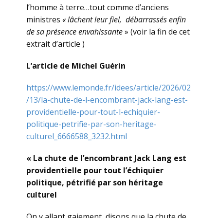
l’homme à terre…tout comme d’anciens
ministres
« lâchent leur fiel, débarrassés enfin
de sa présence envahissante
» (voir la fin de cet
extrait d’article )
L’article de Michel Guérin
https://www.lemonde.fr/idees/article/2026/02
/13/la-chute-de-l-encombrant-jack-lang-est-
providentielle-pour-tout-l-echiquier-
politique-petrifie-par-son-heritage-
culturel_6666588_3232.html
« La chute de l’encombrant Jack Lang est
providentielle pour tout l’échiquier
politique, pétrifié par son héritage
culturel
On y allant gaiement, disons que la chute de