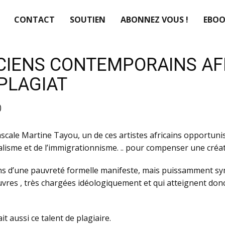
CONTACT
SOUTIEN
ABONNEZ VOUS !
EBOO
ICIENS CONTEMPORAINS AFR
PLAGIAT
)
scale Martine Tayou, un de ces artistes africains opportunist
lisme et de l’immigrationnisme. .. pour compenser une créat
ons d’une pauvreté formelle manifeste, mais puissamment s
uvres , très chargées idéologiquement et qui atteignent donc 
 aussi ce talent de plagiaire.