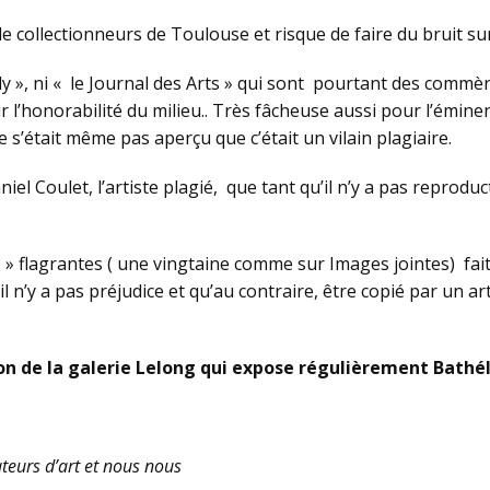
 de collectionneurs de Toulouse et risque de faire du bruit s
y », ni « le Journal des Arts » qui sont pourtant des commères
 l’honorabilité du milieu.. Très fâcheuse aussi pour l’éminent
 s’était même pas aperçu que c’était un vilain plagiaire.
el Coulet, l’artiste plagié, que tant qu’il n’y a pas reproduc
» flagrantes ( une vingtaine comme sur Images jointes) fai
l n’y a pas préjudice et qu’au contraire, être copié par un ar
emon de la galerie Lelong qui expose régulièrement Bat
eurs d’art et nous nous