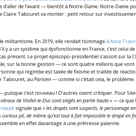
e d’aller de l’avant — bientôt à Notre-Dame. Notre-Dame pou
de Claire Tabouret va monter : petit retour sur investissemen
nt le militantisme. En 2019, elle rendait hommage
à Assa Traor
 s’il y a un système qui dysfonctionne en France, c’est celui 
 cas présent. Le projet épiscopo-présidentiel s’assoit sur la 
iliale, sur la bonne gestion — ce sont quatre millions que von
sonne qui regimbe est taxée de fixisme et traitée de réacti
re Tabouret, au
Parisien
— comme si c’était cela, le problème.
t — puisque c’est nouveau ! D’autres osent critiquer. Pour S
vitraux de Viollet-le-Duc sont singés en partie haute »
— ce que l
rnaute
signale que
« les drapés sont suspects, le personnage en
s curieux pli, de même qu’est tout à fait impossible le drapé en fo
essemble en effet davantage à une prêtresse païenne.