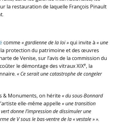
r la restauration de laquelle François Pinault
t.
é
comme
« gardienne de la loi »
qui invite à
« une
de la protection du patrimoine et des œuvres
Charte de Venise, sur l’avis de la commission du
e
t coûter le démontage des vitraux XIX
, la
onnaire.
« Ce serait une catastrophe de congeler
ites & Monuments, on hérite
« du sous-Bonnard
’artiste elle-même appelle
« une transition
 vert donne l’impression de dissimuler une
rme de V sous le bas-ventre de la « vestale » »
.