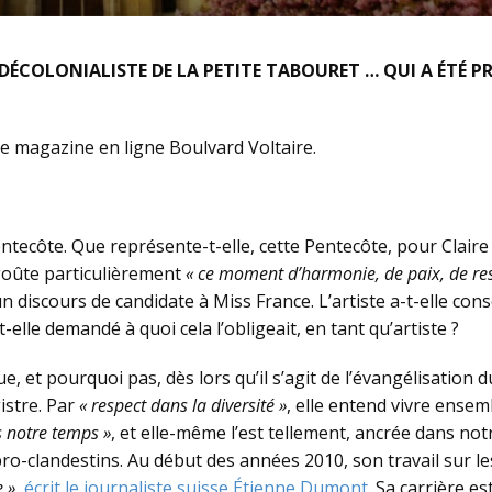
DÉCOLONIALISTE DE LA PETITE TABOURET … QUI A ÉTÉ P
 le magazine en ligne Boulvard Voltaire.
Pentecôte. Que représente-t-elle, cette Pentecôte, pour Clair
 goûte particulièrement
« ce moment d’harmonie, de paix, de resp
iscours de candidate à Miss France. L’artiste a-t-elle consc
st-elle demandé à quoi cela l’obligeait, en tant qu’artiste ?
 et pourquoi pas, dès lors qu’il s’agit de l’évangélisation
gistre. Par
« respect dans la diversité »
, elle entend vivre ense
 notre temps »
, et elle-même l’est tellement, ancrée dans notr
-clandestins. Au début des années 2010, son travail sur le
e »
,
écrit le journaliste suisse Étienne Dumont
. Sa carrière es