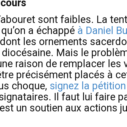
 cours
Tabouret sont faibles. La ten
t qu’on a échappé
à Daniel Bu
 dont les ornements sacerdo
e diocésaine. Mais le probl
cune raison de remplacer les v
tre précisément placés à cet
ous choque,
signez la pétitio
ignataires. Il faut lui faire 
est un soutien aux actions ju