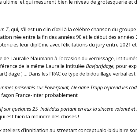
ltime, et qui mesurent bien le niveau de grotesquerie et d’
om Z
, qui, s’il est un clin d’œil à la célèbre chanson du gr
ration née entre la fin des années 90 et le début des années 
tenu·es leur diplôme avec félicitations du jury entre 2021 et 
e de Lauralie Naumann à l’occasion du vernissage, intitum
férence de la même Lauralie intitulée
Bav(art)dage,
pour expl
art) dage ) … Dans les FRAC ce type de bidouillage verbal est 
grammes présentés sur Powerpoint, Alexiane Trapp reprend les cod
façon France-inter probablement
f sur quelques 25 individus portant en eux la sincère volonté et l
ui est bien la moindre des choses !
x ateliers d’innitiation au streetart conceptualo-bidulaire 