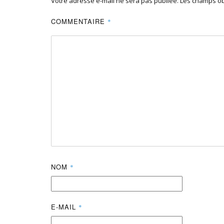
Votre adresse e-mail ne sera pas publiée.
Les champs ob
COMMENTAIRE
*
NOM
*
E-MAIL
*