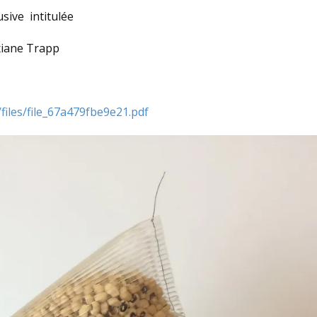
usive intitulée
iane Trapp
files/file_67a479fbe9e21.pdf