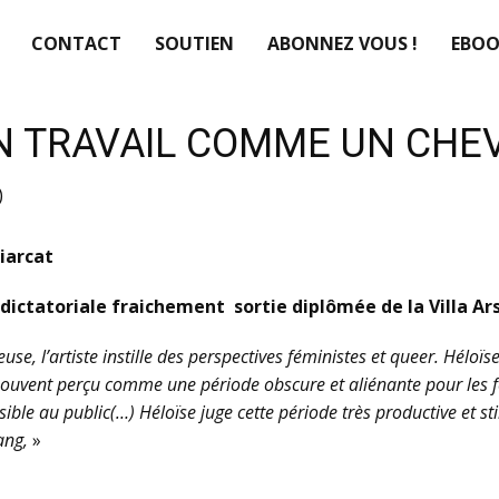
CONTACT
SOUTIEN
ABONNEZ VOUS !
EBOO
N TRAVAIL COMME UN CHEV
)
iarcat
dictatoriale fraichement sortie diplômée de la Villa Ar
se, l’artiste instille des perspectives féministes et queer. Hélo
 souvent perçu comme une période obscure et aliénante pour les 
sible au public(…)
Héloïse juge cette période très productive et sti
ang,
»