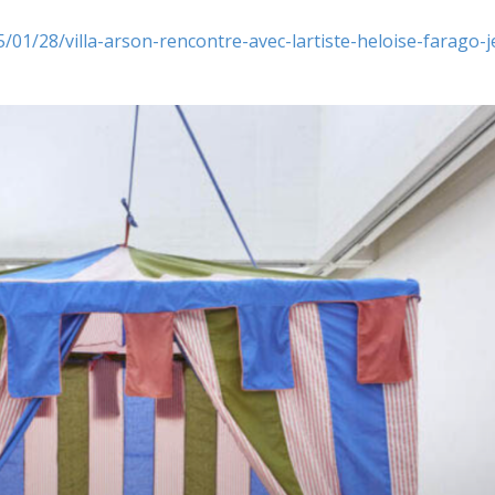
01/28/villa-arson-rencontre-avec-lartiste-heloise-farago-