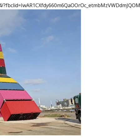
/309424/?fbclid=IwAR1CXfdy660m6QaOOrOc_etmbMzVWDdmJQ