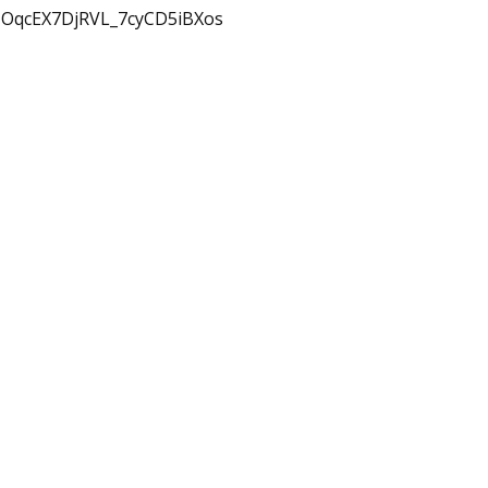
OMOqcEX7DjRVL_7cyCD5iBXos