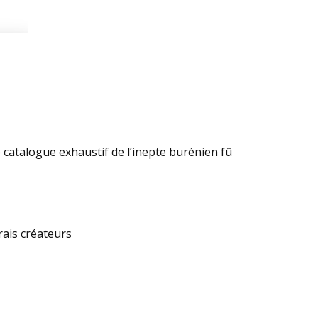
e catalogue exhaustif de l’inepte burénien fû
rais créateurs