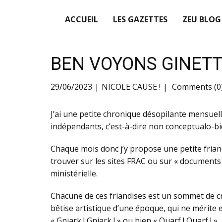
ACCUEIL
LES GAZETTES
ZEU BLOG
BEN VOYONS GINETT
29/06/2023
NICOLE CAUSE !
Comments (0
J’ai une petite chronique désopilante mensuelle
indépendants, c’est-à-dire non conceptualo-bi
Chaque mois donc j’y propose une petite friand
trouver sur les sites FRAC ou sur « documents d
ministérielle.
Chacune de ces friandises est un sommet de cré
bêtise artistique d’une époque, qui ne mérit
« Gniark ! Gniark ! » ou bien « Ouarf ! Ouarf ! »