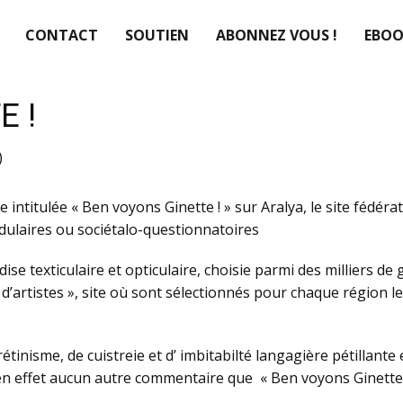
CONTACT
SOUTIEN
ABONNEZ VOUS !
EBOO
E !
)
 intitulée « Ben voyons Ginette ! » sur Aralya, le site fédéra
dulaires ou sociétalo-questionnatoires
ise texticulaire et opticulaire, choisie parmi des milliers d
’artistes », site où sont sélectionnés pour chaque région les
tinisme, de cuistreie et d’ imbitabilté langagière pétillante
e en effet aucun autre commentaire que « Ben voyons Ginet