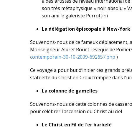
à des artistes de niveau international d
son très métaphysique « noir absolu » Van
son ami le galeriste Perrottin)
La délégation épiscopale à New-York
Souvenons-nous de ce fameux déplacement, au 
Monseigneur Albret Rouet l’évèque de Poitiers
contemporain-30-10-2009-692657.php
)
Ce voyage a pour but d’initier ces grands prél
statuette du Christ en Croix trempée dans l’uri
La colonne de gamelles
Souvenons-nous de cette colonnes de casserolle
pour célébrer l’ascension du Christ au ciel
Le Christ en Fil de fer barbelé