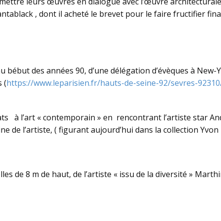
e mettre leurs œuvres en dialogue avec l’œuvre architectural
tablack , dont il acheté le brevet pour le faire fructifier 
bébut des années 90, d’une délégation d’évèques à New-Yor
 (
https://www.leparisien.fr/hauts-de-seine-92/sevres-92310/
ats à l’art « contemporain » en rencontrant l’artiste star A
ne de l’artiste, ( figurant aujourd’hui dans la collection Yv
s de 8 m de haut, de l’artiste « issu de la diversité » Marth