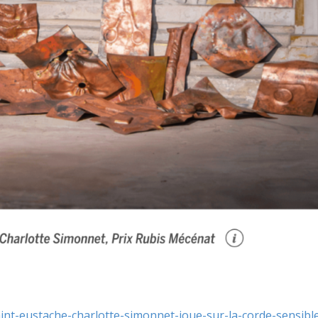
int-eustache-charlotte-simonnet-joue-sur-la-corde-sensibl