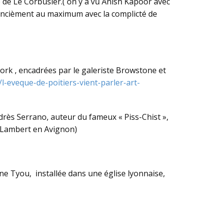
e de Le Corbusier.( on y a vu Anish Kapoor avec
financièment au maximum avec la complicté de
k , encadrées par le galeriste Browstone et
l-eveque-de-poitiers-vient-parler-art-
ndrès Serrano, auteur du fameux « Piss-Chist »,
on Lambert en Avignon)
ine Tyou, installée dans une église lyonnaise,